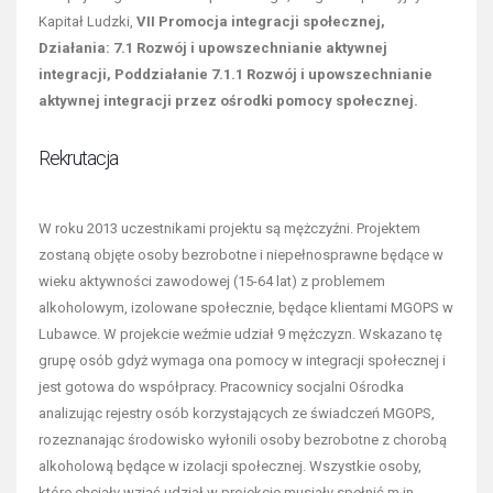
Kapitał Ludzki,
VII Promocja integracji społecznej,
Działania: 7.1 Rozwój i upowszechnianie aktywnej
integracji, Poddziałanie 7.1.1 Rozwój i upowszechnianie
aktywnej integracji przez ośrodki pomocy społecznej.
Rekrutacja
W roku 2013 uczestnikami projektu są mężczyźni. Projektem
zostaną objęte osoby bezrobotne i niepełnosprawne będące w
wieku aktywności zawodowej (15-64 lat) z problemem
alkoholowym, izolowane społecznie, będące klientami MGOPS w
Lubawce. W projekcie weźmie udział 9 mężczyzn. Wskazano tę
grupę osób gdyż wymaga ona pomocy w integracji społecznej i
jest gotowa do współpracy. Pracownicy socjalni Ośrodka
analizując rejestry osób korzystających ze świadczeń MGOPS,
rozeznanając środowisko wyłonili osoby bezrobotne z chorobą
alkoholową będące w izolacji społecznej. Wszystkie osoby,
które chciały wziąć udział w projekcie musiały spełnić m.in.