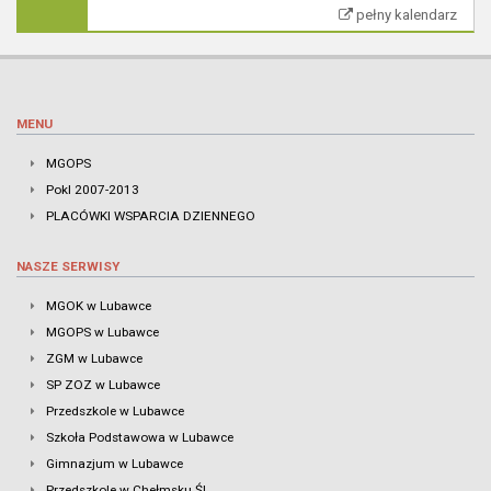
pełny kalendarz
MENU
MGOPS
Pokl 2007-2013
PLACÓWKI WSPARCIA DZIENNEGO
NASZE SERWISY
MGOK w Lubawce
MGOPS w Lubawce
ZGM w Lubawce
SP ZOZ w Lubawce
Przedszkole w Lubawce
Szkoła Podstawowa w Lubawce
Gimnazjum w Lubawce
Przedszkole w Chełmsku Śl.