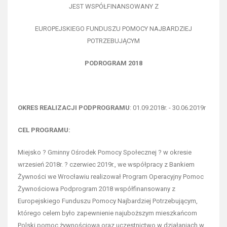
JEST WSPÓŁFINANSOWANY Z
EUROPEJSKIEGO FUNDUSZU POMOCY NAJBARDZIEJ
POTRZEBUJĄCYM
PODROGRAM 2018
OKRES REALIZACJI PODPROGRAMU
: 01.09.2018r. - 30.06.2019r
CEL PROGRAMU:
Miejsko ? Gminny Ośrodek Pomocy Społecznej ? w okresie
wrzesień 2018r. ? czerwiec 2019r., we współpracy z Bankiem
Żywności we Wrocławiu realizował Program Operacyjny Pomoc
Żywnościowa Podprogram 2018 współfinansowany z
Europejskiego Funduszu Pomocy Najbardziej Potrzebującym,
którego celem było zapewnienie najuboższym mieszkańcom
Polski pomoc żywnościową oraz uczestnictwo w działaniach w