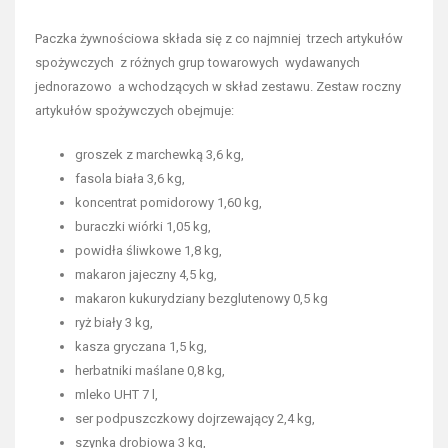
Paczka żywnościowa składa się z co najmniej trzech artykułów
spożywczych z różnych grup towarowych wydawanych
jednorazowo a wchodzących w skład zestawu. Zestaw roczny
artykułów spożywczych obejmuje:
groszek z marchewką 3,6 kg,
fasola biała 3,6 kg,
koncentrat pomidorowy 1,60 kg,
buraczki wiórki 1,05 kg,
powidła śliwkowe 1,8 kg,
makaron jajeczny 4,5 kg,
makaron kukurydziany bezglutenowy 0,5 kg
ryż biały 3 kg,
kasza gryczana 1,5 kg,
herbatniki maślane 0,8 kg,
mleko UHT 7 l,
ser podpuszczkowy dojrzewający 2,4 kg,
szynka drobiowa 3 kg,