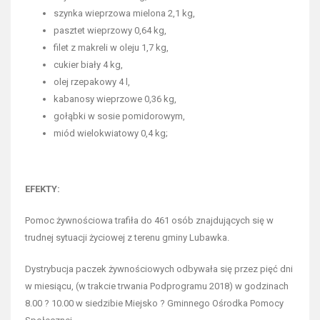
szynka wieprzowa mielona 2,1 kg,
pasztet wieprzowy 0,64 kg,
filet z makreli w oleju 1,7 kg,
cukier biały 4 kg,
olej rzepakowy 4 l,
kabanosy wieprzowe 0,36 kg,
gołąbki w sosie pomidorowym,
miód wielokwiatowy 0,4 kg;
EFEKTY:
Pomoc żywnościowa trafiła do 461 osób znajdujących się w
trudnej sytuacji życiowej z terenu gminy Lubawka.
Dystrybucja paczek żywnościowych odbywała się przez pięć dni
w miesiącu, (w trakcie trwania Podprogramu 2018) w godzinach
8.00 ? 10.00 w siedzibie Miejsko ? Gminnego Ośrodka Pomocy