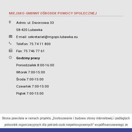
MIEJSKO-GMINNY OŚRODEK POMOCY SPOŁECZNEJ
Adres: ul. Dworcowa 33
58-420 Lubawka
E-mail:
sekretariat@mgops.lubawka.eu
Telefon: 75 74 11 800
Fax: 75 746 77 61
Godziny pracy
Poniedziałek 8:00-16:00
Wtorek 7:00-15:00
Środa 7:00-15:00
Czwartek 7:00-15:00
Piątek 7:00-15:00
Strona powstała w ramach projektu „Dostosowanie i budowa strony internetowej i podległych
jednostek organizacyjnych dla potrzeb osob niepełnosprawnych” współfinansowanego ze
środków Ministra Cyfryzacji.