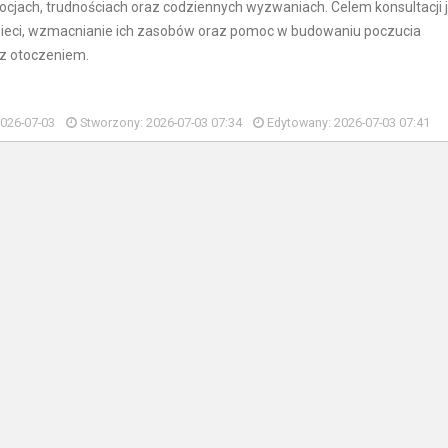
jach, trudnościach oraz codziennych wyzwaniach. Celem konsultacji j
zieci, wzmacnianie ich zasobów oraz pomoc w budowaniu poczucia
 z otoczeniem.
2026-07-03
Stworzony: 2026-07-03 07:34
Edytowany: 2026-07-03 07:41