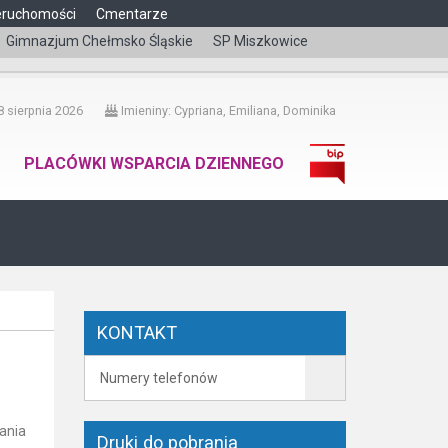
eruchomości
Cmentarze
Gimnazjum Chełmsko Śląskie
SP Miszkowice
čeština
 sierpnia 2026
Imieniny: Cypriana, Emiliana, Dominika
PLACÓWKI WSPARCIA DZIENNEGO
KONTAKT
Numery telefonów
ania
Druki do pobrania