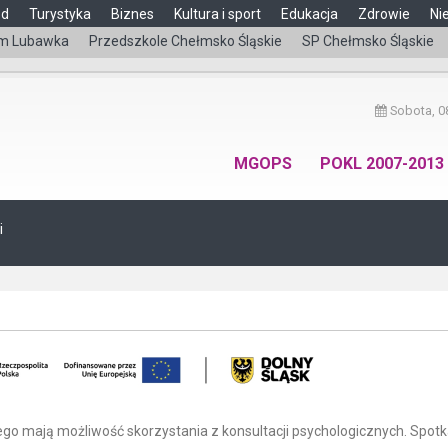
ąd
Turystyka
Biznes
Kultura i sport
Edukacja
Zdrowie
Ni
m Lubawka
Przedszkole Chełmsko Śląskie
SP Chełmsko Śląskie
Sobota, 08
MGOPS
POKL 2007-2013
i
go mają możliwość skorzystania z konsultacji psychologicznych. Spotk