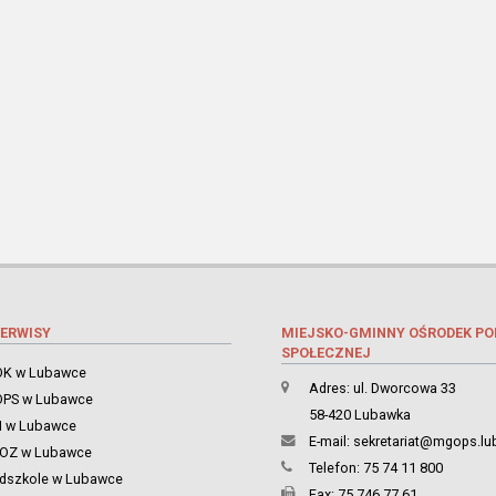
ERWISY
MIEJSKO-GMINNY OŚRODEK P
SPOŁECZNEJ
K w Lubawce
Adres: ul. Dworcowa 33
PS w Lubawce
58-420 Lubawka
 w Lubawce
E-mail:
sekretariat@mgops.lu
ZOZ w Lubawce
Telefon: 75 74 11 800
dszkole w Lubawce
Fax: 75 746 77 61