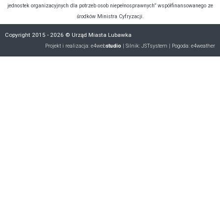
jednostek organizacyjnych dla potrzeb osob niepełnosprawnych” współfinansowanego ze
środków Ministra Cyfryzacji.
Copyright 2015 - 2026 © Urząd Miasta Lubawka
Projekt i realizacja:
e4web
studio
| Silnik:
JSTsystem
| Pogoda:
e4weather