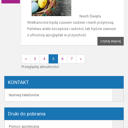
Niech Święta
Wielkanocne będą czasem nadziei i niech przyniosą
Państwu wiele szczęścia i radości, tak byście zawsze
z ufnością spoglądali w przyszłość.
czytaj więcej
«
3
4
5
6
7
»
Przeglądaj aktualności
KONTAKT
Numery telefonów
Druki do pobrania
Pomoc społeczna