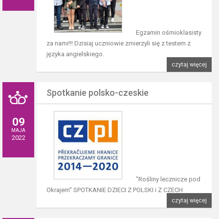
Egzamin ośmioklasisty
za nami!!! Dzisiaj uczniowie zmierzyli się z testem z
języka angielskiego.
czytaj więcej
Spotkanie polsko-czeskie
09
MAJA
2022
"Rośliny lecznicze pod
Okrajem" SPOTKANIE DZIECI Z POLSKI i Z CZECH
czytaj więcej