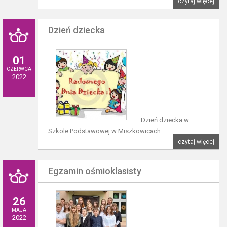
czytaj więcej
Dzień dziecka
01
CZERWCA
2022
Dzień dziecka w
Szkole Podstawowej w Miszkowicach.
czytaj więcej
Egzamin ośmioklasisty
26
MAJA
2022