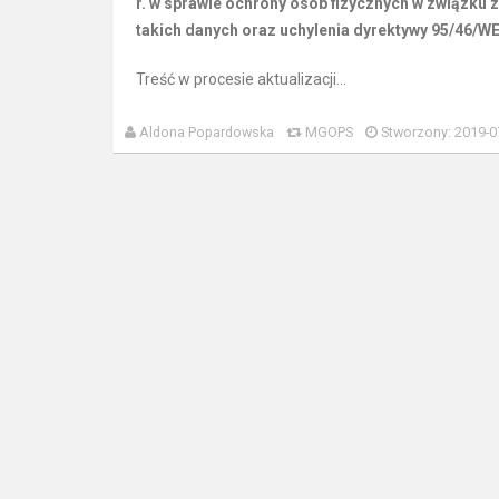
r. w sprawie ochrony osób fizycznych w związk
takich danych oraz uchylenia dyrektywy 95/46/WE
Treść w procesie aktualizacji...
Aldona Popardowska
MGOPS
Stworzony: 2019-0