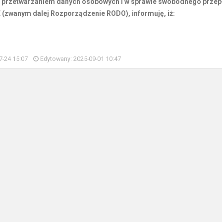
u z przetwarzaniem danych osobowych i w sprawie swobodnego przep
 (zwanym dalej Rozporządzenie RODO), informuję, iż:
7-24 15:07
Edytowany: 2025-09-01 10:47