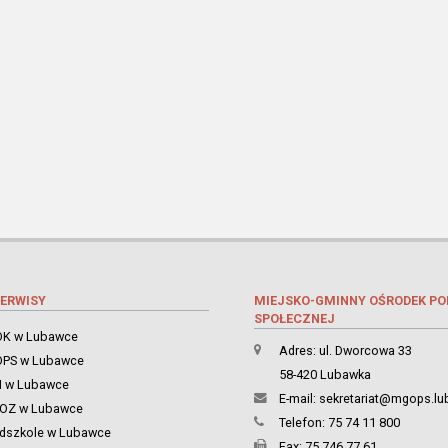
ERWISY
MIEJSKO-GMINNY OŚRODEK P
SPOŁECZNEJ
K w Lubawce
Adres: ul. Dworcowa 33
PS w Lubawce
58-420 Lubawka
 w Lubawce
E-mail:
sekretariat@mgops.lu
ZOZ w Lubawce
Telefon: 75 74 11 800
dszkole w Lubawce
Fax: 75 746 77 61