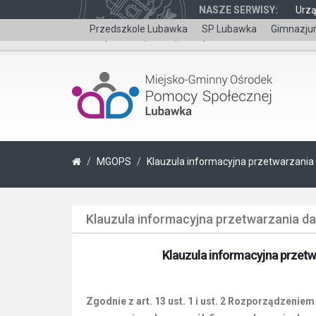
NASZE SERWISY:
Urz
Przedszkole Lubawka
SP Lubawka
Gimnazju
Wersja dla niepełnosprawnych
MGOPS
Klauzula informacyjna przetwarzania
Klauzula informacyjna przetwarzania d
Klauzula informacyjna przet
Zgodnie z art. 13 ust. 1 i ust. 2 Rozporządzenie