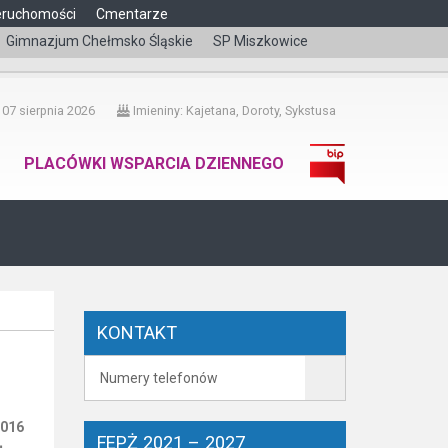
eruchomości
Cmentarze
Gimnazjum Chełmsko Śląskie
SP Miszkowice
čeština
 07 sierpnia 2026
Imieniny: Kajetana, Doroty, Sykstusa
PLACÓWKI WSPARCIA DZIENNEGO
KONTAKT
Numery telefonów
2016
FEPŻ 2021 – 2027